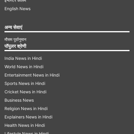
इन्वेस्टर कॉलम
संख्या को
आधार
संख्या कहते हैं। आधार कार्ड का इस्तेमाल
English News
बैंकों, आयकर में पहचान, सार्वजनिक वितरण प्रणाली में मुख्य
अन्य सेवाएं
रूप से होता है। यह एक पते और आईडी प्रूफ के रूप में भी
कार्य करता है। इसके साथ ही पैन कार्ड 10 अंकों की संख्या
मौसम पूर्वानुमान
पॉपुलर श्रेणी
वाला विशिष्ट पहचान संख्या है।
India News in Hindi
डाक घर बचत खाता में न्यूनतम राशि रखना हुआ अनिवार्य, 11
World News in Hindi
दिसंबर से लागू होंगे नए नियम
Entertainment News in Hindi
Sports News in Hindi
Advertisement
Cricket News in Hindi
Business News
Religion News in Hindi
Explainers News in Hindi
Health News in Hindi
Lifestyle News in Hindi