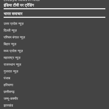
इंडिया टीवी पर ट्रेंडिंग
भारत समाचार
उत्तर प्रदेश न्यूज़
दिल्ली न्यूज़
पश्चिम बंगाल न्यूज़
पैन कार्ड में ऐसे सुधारें अपना नाम
बिहार न्यूज़
मध्य प्रदेश न्यूज़
पैन कार्ड
में नाम में गलती होने पर सबसे पहले आपको
महाराष्ट्र न्यूज़
National Securities Depository Limited यानि
राजस्थान न्यूज़
NSDL की वेबसाइट
गुजरात न्यूज़
https://www.onlineservices.nsdl.com
पर जाना
पंजाब
होगा। यहां पर 'Correction in Existing PAN' के
हरियाणा
छत्तीसगढ़
ऑप्शन को चुनें। इसके बाद कैटेगरी टाइप को चुनें। उन
जम्मू-कश्मीर
डॉक्यूमेंट की कॉपी भी अटैच करनी होगी जिसमें आपके सही
झारखंड
नाम दर्ज हैं। ऐसा करने के बाद Submit ऑप्शन पर क्लिक