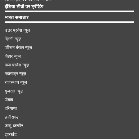
को बैंक में गिरवी रखते हैं, तो बैंक द्वारा आपको नियमित तौर
इंडिया टीवी पर ट्रेंडिंग
पर भुगतान किया जाता है। जहां इसे अपनाने के बाद आपकी
भारत समाचार
नकदी की समस्या काफी कम हो जायेगी, वहीं रिवर्स मॉर्टगेज
उत्तर प्रदेश न्यूज़
की अवधि 20 साल तक होती है।
दिल्ली न्यूज़
पश्चिम बंगाल न्यूज़
Advertisement
बिहार न्यूज़
मध्य प्रदेश न्यूज़
महाराष्ट्र न्यूज़
राजस्थान न्यूज़
गुजरात न्यूज़
पंजाब
हरियाणा
छत्तीसगढ़
जम्मू-कश्मीर
झारखंड