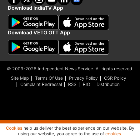
Download IndiaTV App
Download VETO OTT App
© 2009-2026 Independent News Service. All rights reserved.
Site Map
Terms Of Use
Privacy Policy
CSR Policy
Complaint Redressal
RSS
RIO
Distribution
Cookies
help us deliver the best experience on our website. By
Advertisement
using our website, you agree to the use of
cookies
.