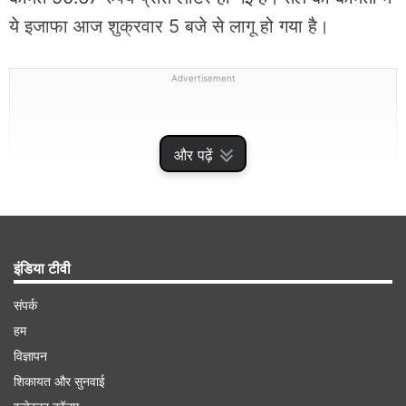
ये इजाफा आज शुक्रवार 5 बजे से लागू हो गया है।
Advertisement
और पढ़ें
इंडिया टीवी
संपर्क
हम
प्रमुख शहरों में पेट्रोल के दाम
विज्ञापन
शिकायत और सुनवाई
शहर
पेट्रोल के दाम