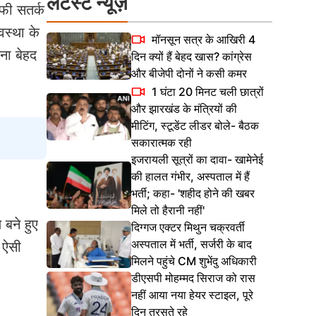
लेटेस्ट न्यूज़
ाफी सतर्क
वस्था के
मॉनसून सत्र के आखिरी 4
ना बेहद
दिन क्यों हैं बेहद खास? कांग्रेस
और बीजेपी दोनों ने कसी कमर
1 घंटा 20 मिनट चली छात्रों
और झारखंड के मंत्रियों की
मीटिंग, स्टूडेंट लीडर बोले- बैठक
सकारात्मक रही
इजरायली सूत्रों का दावा- खामेनेई
की हालत गंभीर, अस्पताल में हैं
भर्ती; कहा- 'शहीद होने की खबर
मिले तो हैरानी नहीं'
 बने हुए
दिग्गज एक्टर मिथुन चक्रवर्ती
अस्पताल में भर्ती, सर्जरी के बाद
। ऐसी
मिलने पहुंचे CM शुभेंदु अधिकारी
डीएसपी मोहम्मद सिराज को रास
नहीं आया नया हेयर स्टाइल, पूरे
दिन तरसते रहे