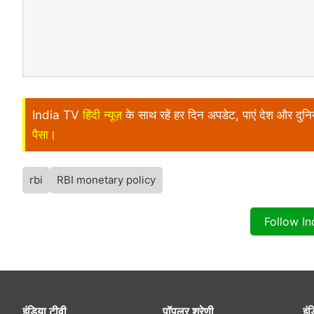
India TV
हिंदी न्यूज़
के साथ रहें हर दिन अपडेट, पाएं देश और दु
पैसा
।
rbi
RBI monetary policy
Follow I
इंडिया टीवी
पॉपुलर श्रेणी
इंड