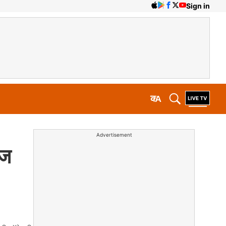
Sign in
क
A
Advertisement
ाज