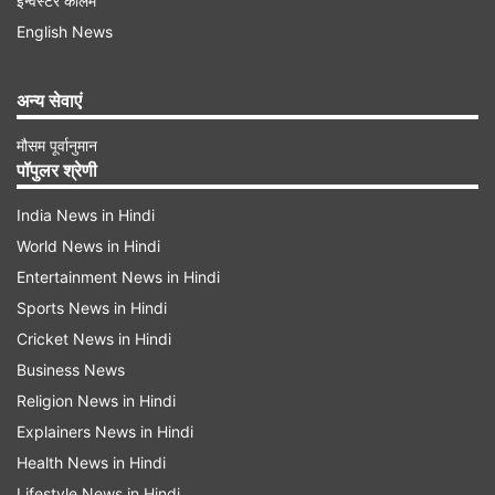
इन्वेस्टर कॉलम
English News
अन्य सेवाएं
मौसम पूर्वानुमान
पॉपुलर श्रेणी
India News in Hindi
शर्तों का सख्ती से पालन करने का निर्देश
World News in Hindi
हिन्दुस्तान टाइम्स की खबर के मुताबिक, प्राधिकरण ने बेव्यू
Entertainment News in Hindi
भूटानी फिल्म सिटी प्राइवेट लिमिटेड, जो फिल्म निर्माता बोनी
Sports News in Hindi
Cricket News in Hindi
कपूर और भूटानी समूह के नेतृत्व वाला एक फेडरेशन है, को
Business News
लिखे पत्र में, रियायत समझौते की शर्तों का सख्ती से पालन
Religion News in Hindi
करने का निर्देश दिया है। YEIDA ने कहा कि निर्माण फिल्म
Explainers News in Hindi
सिटी परियोजना के दो मुख्य घटकों से शुरू होना चाहिए जिसमें
Health News in Hindi
फिल्म स्टूडियो और फिल्म प्रशिक्षण अकादमी शामिल हैं। शर्तों
Lifestyle News in Hindi