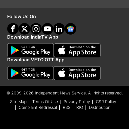
Follow Us On
Download IndiaTV App
Download VETO OTT App
जनवरी में, यमुना एक्सप्रेसवे इंडस्ट्रियल डेवलपमेंट अथॉरिटी
यानी ने सेक्टर 21 में 1,000 एकड़ फिल्म सिटी परियोजना के
230 एकड़ के पहले फेज के भूमि उपयोग मैप को मंजूरी दी
© 2009-2026 Independent News Service. All rights reserved.
Site Map
Terms Of Use
Privacy Policy
CSR Policy
थी। प्रोजेक्ट को दो हिस्सों- इंडस्ट्रियल और कॉमर्शिल जोन
Complaint Redressal
RSS
RIO
Distribution
में बांटा गया है। 230 एकड़ में 155 एकड़ इंडस्ट्रीयल यूज
के लिए और बाकी 75 एकड़ कॉमर्शिल इस्तेमाल के लिए है।