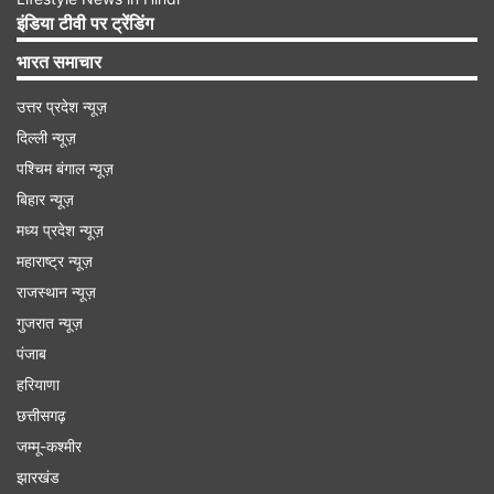
ब्रेक ईवन पर पहुंच जाएगी।
इंडिया टीवी पर ट्रेंडिंग
भारत समाचार
Advertisement
उत्तर प्रदेश न्यूज़
दिल्ली न्यूज़
पश्चिम बंगाल न्यूज़
बिहार न्यूज़
मध्य प्रदेश न्यूज़
महाराष्ट्र न्यूज़
राजस्थान न्यूज़
गुजरात न्यूज़
पंजाब
हरियाणा
एक साल में 268 प्रतिशत बढ़ा शेयर
छत्तीसगढ़
जम्मू-कश्मीर
जोमैटो के शेयर ने पिछले एक साल में 268 प्रतिशत का रिटर्न
झारखंड
दिया है। पिछले एक छह महीने में शेयर 78 प्रतिशत का रिटर्न