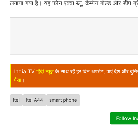
लगाया गया है। यह फोन एक्‍वा ब्‍लू, कैम्‍पेन गोल्‍ड और डीप ग्
India TV
हिंदी न्यूज़
के साथ रहें हर दिन अपडेट, पाएं देश और दु
पैसा
।
itel
itel A44
smart phone
Follow I