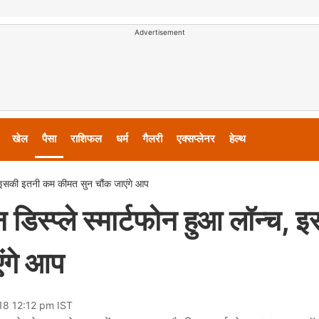
Advertisement
खेल
पैसा
राशिफल
धर्म
गैलरी
एक्सप्लेनर
हेल्थ
्‍च, इसकी इतनी कम कीमत सुन चौंक जाएंगे आप
स्‍प्‍ले स्‍मार्टफोन हुआ लॉन्‍च, 
ंगे आप
18 12:12 pm IST