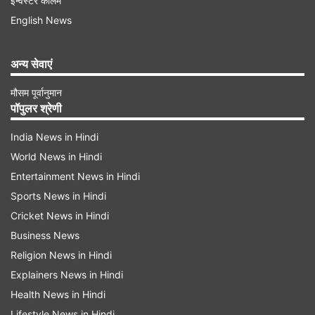
इन्वेस्टर कॉलम
English News
अन्य सेवाएं
मौसम पूर्वानुमान
पॉपुलर श्रेणी
India News in Hindi
World News in Hindi
Entertainment News in Hindi
Sports News in Hindi
क्यों उछला बाजार
Cricket News in Hindi
पीटीआई के मुताबित,जियोजित इन्वेस्टमेंट लिमिटेड के मुख्य
Business News
निवेश रणनीतिकार वीके विजयकुमार ने कहा कि बाजार की
Religion News in Hindi
Explainers News in Hindi
मजबूती में योगदान देने वाला मुख्य कारक पिछले आठ दिनों में
Health News in Hindi
एफआईआई द्वारा की गई निरंतर खरीदारी है। एफआईआई ने
Lifestyle News in Hindi