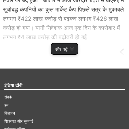
लेवल पर बंद हुआ। बाजार में आज जोरदार बढ़त से बीएसई में
सूचीबद्ध कंपनियों का कुल मार्केट कैप पिछले सत्र के मुकाबले
लगभग ₹422 लाख करोड़ से बढ़कर लगभग ₹426 लाख
करोड़ हो गया। यानी निवेशक आज एक दिन के कारोबार में
लगभग ₹4 लाख करोड़ की बढ़ोतरी हो गई।
और पढ़ें
Related
Stories
सेंसेक्स की टॉप-10 कंपनियों में 6 का बाजार
इंडिया टीवी
पूंजीकरण 1.18 लाख करोड़ बढ़ा, इन कंपनियों ने दिया
झटका
संपर्क
हम
विज्ञापन
शिकायत और सुनवाई
Advertisement