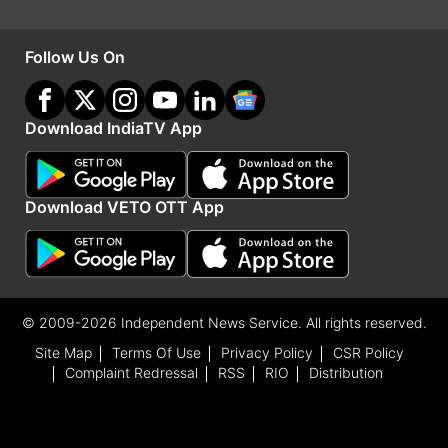
प्रमुख ने एसएमएल इसुजु के 555 करोड़ रुपये के अधिग्रहण
की घोषणा की। दूसरी तरफ, एसएमएल इसुजु लिमिटेड के
Follow Us On
शेयरों में 10 प्रतिशत की गिरावट आई। सन फार्मा, टाटा
स्टील, भारतीय स्टेट बैंक, एक्सिस बैंक, टाटा मोटर्स, लार्सन
Download IndiaTV App
एंड टूब्रो और आईसीआईसीआई बैंक भी सेंसेक्स के लाभ में
रहे। एचसीएल टेक, अल्ट्राटेक सीमेंट, नेस्ले और हिंदुस्तान
यूनिलीवर पिछड़ गए।
Download VETO OTT App
Advertisement
© 2009-2026 Independent News Service. All rights reserved.
Site Map
Terms Of Use
Privacy Policy
CSR Policy
Complaint Redressal
RSS
RIO
Distribution