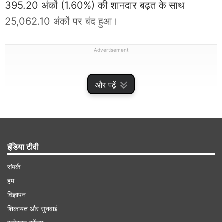
395.20 अंकों (1.60%) की शानदार बढ़त के साथ
25,062.10 अंकों पर बंद हुआ।
Advertisement
और पढ़ें
इंडिया टीवी
संपर्क
हम
टाटा मोटर्स के शेयरों में धमाकेदार तेजी
विज्ञापन
शिकायत और सुनवाई
गुरुवार को सेंसेक्स की 30 में से 29 कंपनियों के शेयर हरे