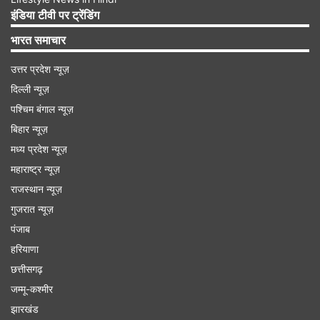
पेंट्स (2.04 प्रतिशत), आईसीआईसीआई बैंक (1.88
इंडिया टीवी पर ट्रेंडिंग
प्रतिशत), अल्ट्राटेक सीमेंट (1.62 प्रतिशत), भारती
भारत समाचार
एयरटेल (1.61 प्रतिशत), सनफार्मा (1.55 प्रतिशत), टेक
उत्तर प्रदेश न्यूज़
महिंद्रा (1.48 प्रतिशत), महिंद्रा एंड महिंद्रा (1.36
दिल्ली न्यूज़
प्रतिशत), टाटा स्टील (1.32 प्रतिशत), इंफोसिस (1.30
पश्चिम बंगाल न्यूज़
प्रतिशत), लार्सन एंड टुब्रो (1.22 प्रतिशत), पावरग्रिड
बिहार न्यूज़
(1.20 प्रतिशत) के नाम शामिल हैं।
मध्य प्रदेश न्यूज़
महाराष्ट्र न्यूज़
Advertisement
राजस्थान न्यूज़
गुजरात न्यूज़
पंजाब
हरियाणा
छत्तीसगढ़
जम्मू-कश्मीर
झारखंड