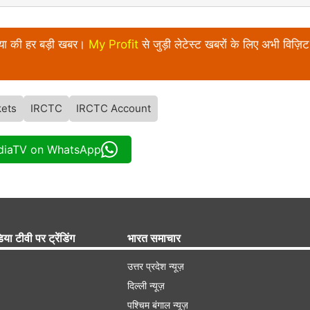
निया की हर बड़ी खबर।
My Profit
से जुड़ी लेटेस्ट खबरों के लिए अभी विज़िट 
kets
IRCTC
IRCTC Account
ndiaTV on WhatsApp
िया टीवी पर ट्रेंडिंग
भारत समाचार
उत्तर प्रदेश न्यूज़
दिल्ली न्यूज़
पश्चिम बंगाल न्यूज़