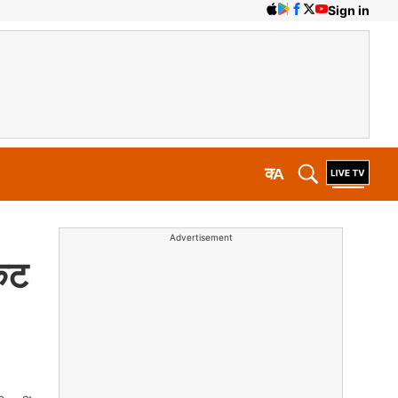
Sign in
क
A
Advertisement
कट