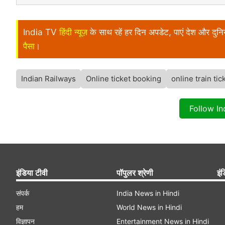
India TV
हिंदी न्यूज़
के साथ रहें हर दिन अपडेट, पाएं देश और दु
पैसा
।
Indian Railways
Online ticket booking
online train tic
Follow I
इंडिया टीवी
पॉपुलर श्रेणी
इंड
संपर्क
India News in Hindi
हम
World News in Hindi
विज्ञापन
Entertainment News in Hindi