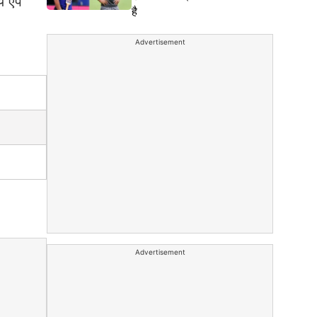
े ऐप
है
Advertisement
Advertisement