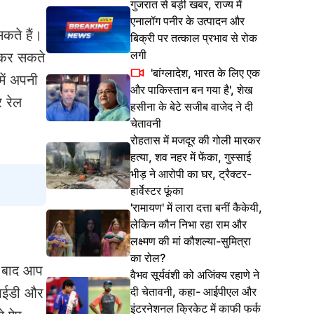
गुजरात से बड़ी खबर, राज्य में
एनालॉग पनीर के उत्पादन और
कते हैं।
बिक्री पर तत्काल प्रभाव से रोक
लगी
 कर सकते
'बांग्लादेश, भारत के लिए एक
में अपनी
और पाकिस्तान बन गया है', शेख
 रेल
हसीना के बेटे सजीब वाजेद ने दी
चेतावनी
रोहतास में मजदूर की गोली मारकर
हत्या, शव नहर में फेंका, गुस्साई
भीड़ ने आरोपी का घर, ट्रैक्टर-
हार्वेस्टर फूंका
'रामायण' में लारा दत्ता बनीं कैकेयी,
लेकिन कौन निभा रहा राम और
लक्ष्मण की मां कौशल्या-सुमित्रा
का रोल?
े बाद आप
वैभव सूर्यवंशी को अजिंक्य रहाणे ने
दी चेतावनी, कहा- आईपीएल और
आईडी और
इंटरनेशनल क्रिकेट में काफी फर्क