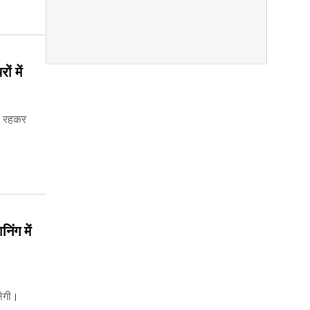
ं में
 न रहकर
ंग में
लेगी।