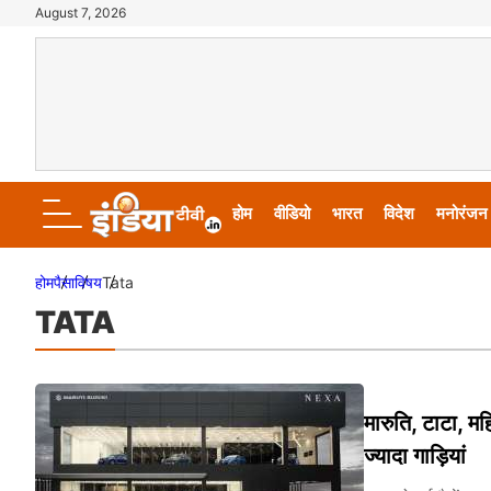
August 7, 2026
होम
वीडियो
भारत
विदेश
मनोरंजन
होम
पैसा
विषय
Tata
TATA
मारुति, टाटा, महि
ज्यादा गाड़ियां