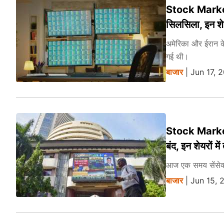
Stock Market H
सिलसिला, इन शेयर
अमेरिका और ईरान के
गई थी।
बाजार
| Jun 17, 
Stock Market 
बंद, इन शेयरों मे
आज एक समय सेंसेक्
बाजार
| Jun 15, 