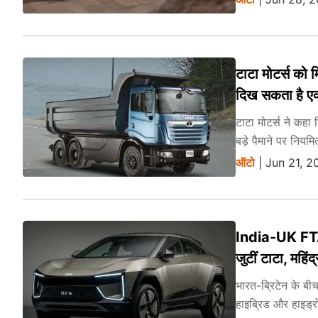
टाटा मोटर्स को म
दिख सकता है ए
टाटा मोटर्स ने कहा
बड़े पैमाने पर निय
ऑटो
| Jun 21, 2
India-UK FTA: ब
जुटीं टाटा, महिंद्
भारत-ब्रिटेन के ब
हाइब्रिड और हाइड्रो