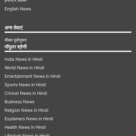
इन्वेस्टर कॉलम
English News
अमरिंदर सिंह ने एक्स पर किया पोस्ट
पंजाब के पूर्व मुख्यमंत्री अमरिंदर सिंह ने एक्स पर पोस्ट किया
अन्य सेवाएं
है कि ‘‘मैं हमारे युवा किसान प्रीतपाल सिंह के खिलाफ
मौसम पूर्वानुमान
हरियाणा पुलिस द्वारा की गई बर्बरतापूर्ण हिंसा की कड़ी निंदा
पॉपुलर श्रेणी
करता हूं।’’ उन्होंने कहा कि ‘‘ मैं हरियाणा के मुख्यमंत्री मनोहर
India News in Hindi
लाल खट्टर से आग्रह करता हूं कि उन पुलिसकर्मियों के
World News in Hindi
खिलाफ सख्त कार्रवाई की जाए जो लोगों को लंगर परोस रहे
Entertainment News in Hindi
एक निहत्थे युवक को बुरी तरह से पीटने के दोषी हैं।’’
Sports News in Hindi
Cricket News in Hindi
Business News
Religion News in Hindi
Explainers News in Hindi
Advertisement
Health News in Hindi
Lifestyle News in Hindi