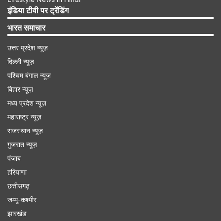
इंडिया टीवी पर ट्रेंडिंग
भारत समाचार
उत्तर प्रदेश न्यूज़
दिल्ली न्यूज़
पश्चिम बंगाल न्यूज़
बिहार न्यूज़
मध्य प्रदेश न्यूज़
महाराष्ट्र न्यूज़
राजस्थान न्यूज़
बठिंडा के एक किसान की हुई थी मौत
गुजरात न्यूज़
इससे पहले गत बुधवार को बठिंडा के मूल निवासी शुभकरण
पंजाब
सिंह (21) की खनौरी सीमा पर सुरक्षाकर्मियों से झड़प के
हरियाणा
छत्तीसगढ़
दौरान मौत हो गई थी। झड़प तब शुरू हुई जब कुछ
जम्मू-कश्मीर
प्रदर्शनकारियों ने सुरक्षाकर्मियों द्वारा लगाए गए अवरोधकों को
झारखंड
जबरन तोड़ने की कोशिश की। शुभकरण सिंह का अबतक