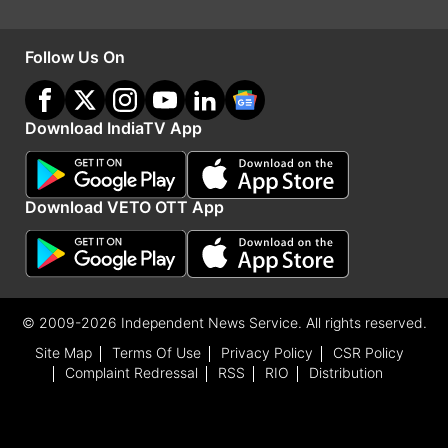
Follow Us On
Download IndiaTV App
जांच के आदेश
Download VETO OTT App
उन्होंने कहा कि कथित तौर पर गोमांस बिक्री की शिकायतों
पर कार्रवाई नहीं करने वाले पुलिसकर्मियों के खिलाफ मामले
की जांच के आदेश दिए गए हैं। यह जांच संबंधित जिले से बाहर
के अतिरिक्‍त पुलिस अधीक्षक (एएसपी) स्तर के अधिकारी से
© 2009-2026 Independent News Service. All rights reserved.
करायी जायेगी। जिस इलाके में तलाशी अभियान को अंजाम
Site Map
Terms Of Use
Privacy Policy
CSR Policy
Complaint Redressal
RSS
RIO
Distribution
दिया गया वह हरियाणा की सीमा से सटा है और गो तस्करी के
लिए कुख्यात है।