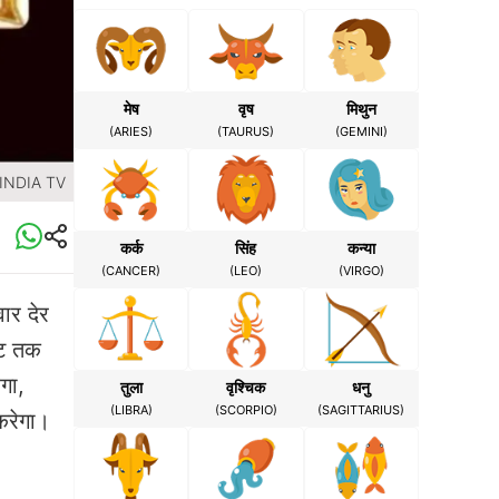
मेष
वृष
मिथुन
(ARIES)
(TAURUS)
(GEMINI)
 INDIA TV
कर्क
सिंह
कन्या
(CANCER)
(LEO)
(VIRGO)
ार देर
नट तक
गा,
तुला
वृश्चिक
धनु
(LIBRA)
(SCORPIO)
(SAGITTARIUS)
करेगा।