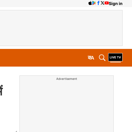
Sign in
क
A
Advertisement
ं