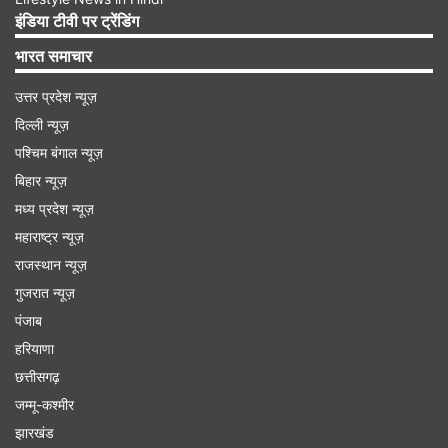
शाम के समय (सूर्यास्त के आसपास) ही फलदायी होती है।
इंडिया टीवी पर ट्रेंडिंग
मुहूर्त बीत जाने के बाद की गई पूजा का पूर्ण फल प्राप्त नहीं
भारत समाचार
होता इसलिए समय का विशेष ध्यान रखें।
उत्तर प्रदेश न्यूज़
दिल्ली न्यूज़
Advertisement
पश्चिम बंगाल न्यूज़
बिहार न्यूज़
मध्य प्रदेश न्यूज़
महाराष्ट्र न्यूज़
राजस्थान न्यूज़
गुजरात न्यूज़
पंजाब
हरियाणा
छत्तीसगढ़
जम्मू-कश्मीर
झारखंड
गुरु प्रदोष का महत्व