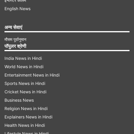
इन्वेस्टर कॉलम
English News
अन्य सेवाएं
मौसम पूर्वानुमान
पॉपुलर श्रेणी
अगर आप अपने जीवन में खूब उन्नति करना चाहते हैं, तो
India News in Hindi
अपरा एकादशी के दिन एक जटा वाला नारियल लेकर, उस
World News in Hindi
पर लाल मौली या कलावा बांधकर श्री हरि का ध्यान करते
Entertainment News in Hindi
हुए उसे बहते जल में प्रवाहित कर दें।
Sports News in Hindi
Cricket News in Hindi
अगर आप अपनी धनसंपत्ति में बढ़ोतरी करना चाहते हैं, तो
Business News
अपरा एकादशी के दिन एक सफेद धागे में पीले फूल पिरोकर
Religion News in Hindi
Explainers News in Hindi
उसकी माला बनाएं और भगवान विष्णु को अर्पित करें, साथ
Health News in Hindi
ही भगवान के सामने हाथ जोड़कर प्रणाम करें।
Lifestyle News in Hindi