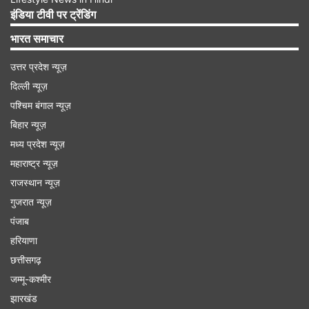
इंडिया टीवी पर ट्रेंडिंग
Advertisement
भारत समाचार
उत्तर प्रदेश न्यूज़
दिल्ली न्यूज़
पश्चिम बंगाल न्यूज़
बिहार न्यूज़
मध्य प्रदेश न्यूज़
महाराष्ट्र न्यूज़
राजस्थान न्यूज़
गुजरात न्यूज़
पंजाब
हरियाणा
अगर आप अपने जीवन में खुशियां ही खुशियां लाना चाहते हैं
छत्तीसगढ़
तो अपरा एकादशी के दिन श्री विष्णु मंदिर में जाकर शहद
जम्मू-कश्मीर
की शीशी दान करें और भगवान के आगे घी का दीपक
झारखंड