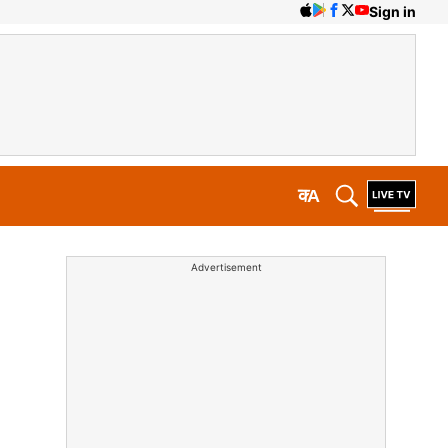
Sign in
क
A
Advertisement