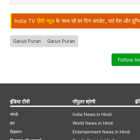
India TV
हिंदी न्यूज़
के साथ रहें हर दिन अपडेट, पाएं देश और दु
Garud Puran
Garun Puran
Follow I
इंडिया टीवी
पॉपुलर श्रेणी
इंड
संपर्क
India News in Hindi
हम
World News in Hindi
विज्ञापन
Entertainment News in Hindi