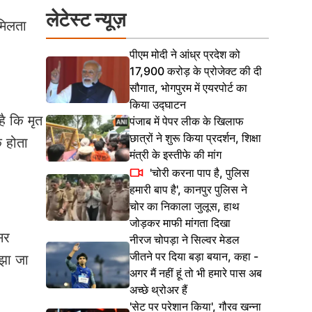
लेटेस्ट न्यूज़
 मिलता
पीएम मोदी ने आंध्र प्रदेश को
17,900 करोड़ के प्रोजेक्ट की दी
सौगात, भोगपुरम में एयरपोर्ट का
किया उद्घाटन
ै कि मृत
पंजाब में पेपर लीक के खिलाफ
छात्रों ने शुरू किया प्रदर्शन, शिक्षा
क होता
मंत्री के इस्तीफे की मांग
'चोरी करना पाप है, पुलिस
हमारी बाप है', कानपुर पुलिस ने
चोर का निकाला जुलूस, हाथ
जोड़कर माफी मांगता दिखा
सर
नीरज चोपड़ा ने सिल्वर मेडल
जीतने पर दिया बड़ा बयान, कहा -
मझा जा
अगर मैं नहीं हूं तो भी हमारे पास अब
अच्छे थ्रोअर हैं
'सेट पर परेशान किया', गौरव खन्ना