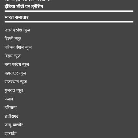
Advertisement
इंडिया टीवी पर ट्रेंडिंग
भारत समाचार
उत्तर प्रदेश न्यूज़
दिल्ली न्यूज़
पश्चिम बंगाल न्यूज़
बिहार न्यूज़
मध्य प्रदेश न्यूज़
महाराष्ट्र न्यूज़
राजस्थान न्यूज़
गुजरात न्यूज़
पंजाब
सुबह जैसे ही आप उठें वैसे ही अपने बिस्तर पर आराम से बैठ
हरियाणा
जाएं। फिर अपनी दोनों हथेलियों को मिलाकर ऊपर अपने
छत्तीसगढ़
चेहरे के सामने लाएं और फिर नीचे दिए गए मंत्र का सच्चे मन
जम्मू-कश्मीर
से उच्चारण करें...
झारखंड