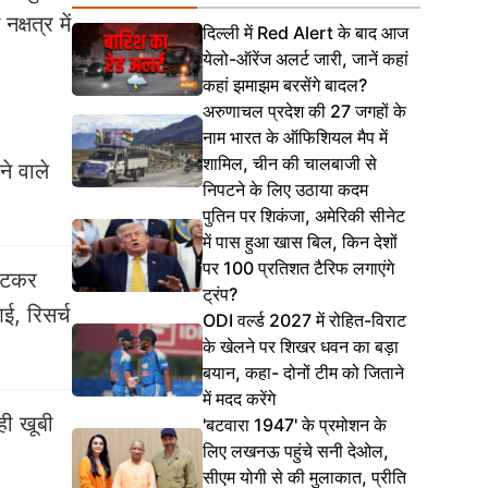
क्षत्र में
दिल्ली में Red Alert के बाद आज
येलो-ऑरेंज अलर्ट जारी, जानें कहां
कहां झमाझम बरसेंगे बादल?
अरुणाचल प्रदेश की 27 जगहों के
नाम भारत के ऑफिशियल मैप में
शामिल, चीन की चालबाजी से
ने वाले
निपटने के लिए उठाया कदम
पुतिन पर शिकंजा, अमेरिकी सीनेट
में पास हुआ खास बिल, किन देशों
पर 100 प्रतिशत टैरिफ लगाएंगे
 हटकर
ट्रंप?
ई, रिसर्च
ODI वर्ल्ड 2027 में रोहित-विराट
के खेलने पर शिखर धवन का बड़ा
बयान, कहा- दोनों टीम को जिताने
में मदद करेंगे
ही खूबी
'बटवारा 1947' के प्रमोशन के
लिए लखनऊ पहुंचे सनी देओल,
सीएम योगी से की मुलाकात, प्रीति