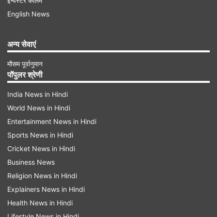
इन्वेस्टर कॉलम
English News
अन्य सेवाएं
वृषभ राशि
मौसम पूर्वानुमान
वृषभ राशि के स्वामी शुक्र ग्रह है। ऐसे में इस शुभ राजयोग
पॉपुलर श्रेणी
का अत्याधिक फल वृषभ राशि वालों को मिलेगा। इस राशि के
India News in Hindi
जातकों को कार्यस्थल पर अधिकारियों से प्रशंसा और सहयोग
World News in Hindi
मिलेगा। जो लोग नया कारोबार शुरू करना चाहते हैं उनके
Entertainment News in Hindi
लिए समय अति उत्तम रहेगा। नवपंचम राजयोग के शुभ प्रभाव
Sports News in Hindi
से वृषभ राशि वालों को धन का लाभ भी मिलेगा। रुक हुआ या
Cricket News in Hindi
Business News
उधार दिया पैसा वापस मिल सकता है। आर्थिक स्थिति पहले
Religion News in Hindi
से अधिक मजबूत होगी।
Explainers News in Hindi
मिथुन राशि
Health News in Hindi
Lifestyle News in Hindi