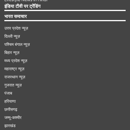
नवपंचम राजयोग मिथुन राशि वालों के लिए लाभदायक रहेगा।
इंडिया टीवी पर ट्रेंडिंग
भाग्य का पूरा साथ मिलेगा। नौकरीपेशा लोगों को नई
भारत समाचार
जिम्मेदारी मिल सकती है। कारोबारियों को कोई बड़ी डील हाथ
उत्तर प्रदेश न्यूज़
लग सकती है, जिसमें आगे चलकर जबरदस्त मुनाफा मिलेगा।
दिल्ली न्यूज़
आय में भी वृद्धि हो सकती है। कुल मिलाकर नवपंचम राजयोग
पश्चिम बंगाल न्यूज़
मिथुन राशि वालों के फायदेमंद रहने वाला है।
बिहार न्यूज़
मध्य प्रदेश न्यूज़
Advertisement
महाराष्ट्र न्यूज़
राजस्थान न्यूज़
गुजरात न्यूज़
पंजाब
हरियाणा
छत्तीसगढ़
जम्मू-कश्मीर
झारखंड