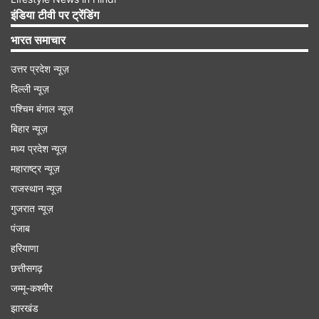
सकते हैं। हार्दिक ने भारतीय टीम के लिए टी20 इंटरनेशनल
इंडिया टीवी पर ट्रेंडिंग
क्रिकेट में साल 2016 में डेब्यू किया था। इसके बाद उन्होंने
भारत समाचार
109 T20I मैचों में 1700 रन बनाए हैं और 89 विकेट भी
उत्तर प्रदेश न्यूज़
हासिल किए हैं। उनके अनुभव को देखते हुए उनका प्लेइंग
दिल्ली न्यूज़
इलेवन में खेलना बिल्कुल तय माना जा रहा है।
पश्चिम बंगाल न्यूज़
बिहार न्यूज़
Advertisement
मध्य प्रदेश न्यूज़
महाराष्ट्र न्यूज़
राजस्थान न्यूज़
गुजरात न्यूज़
पंजाब
हरियाणा
छत्तीसगढ़
जम्मू-कश्मीर
झारखंड