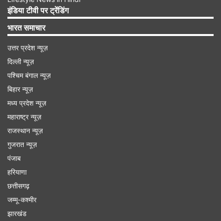
हालांकि अभी इसको लेकर बीसीसीआई ने कोई अपडेट नहीं
इंडिया टीवी पर ट्रेंडिंग
दिया है।
भारत समाचार
Advertisement
उत्तर प्रदेश न्यूज़
दिल्ली न्यूज़
पश्चिम बंगाल न्यूज़
बिहार न्यूज़
मध्य प्रदेश न्यूज़
महाराष्ट्र न्यूज़
राजस्थान न्यूज़
गुजरात न्यूज़
पंजाब
हरियाणा
छत्तीसगढ़
जम्मू-कश्मीर
आयरलैंड और इंग्लैंड टी20 सीरीज के लिए टीम में नहीं मिला
झारखंड
मौका