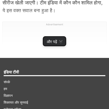
सीरीज खेली जाएगी। टीम इंडिया में कौन कौन शामिल होगा,
ये इस वक्त सवाल बना हुआ है।
Advertisement
और पढ़ें
इंडिया टीवी
संपर्क
हम
अगले महीने खेली जाएगी भारत बनाम अफगानिस्तान सीरीज
विज्ञापन
शिकायत और सुनवाई
भारत और अफगानिस्तान के बीच अगले महीने सीरीज होनी