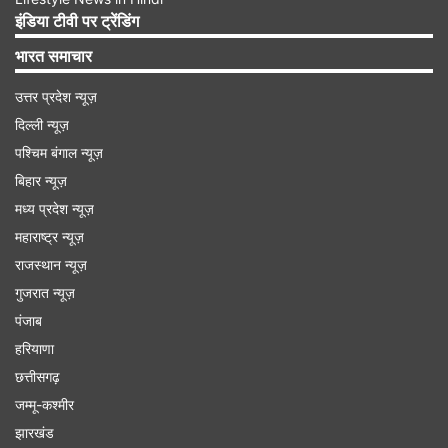
इंडिया टीवी पर ट्रेंडिंग
Advertisement
भारत समाचार
उत्तर प्रदेश न्यूज़
दिल्ली न्यूज़
पश्चिम बंगाल न्यूज़
बिहार न्यूज़
मध्य प्रदेश न्यूज़
महाराष्ट्र न्यूज़
राजस्थान न्यूज़
गुजरात न्यूज़
पंजाब
SRH vs MI मैच को ऑनलाइन कैसे देखें
हरियाणा
छत्तीसगढ़
सनराइजर्स हैदराबाद और मुंबई इंडियंस के बीच होने वाले
जम्मू-कश्मीर
आईपीएल 2025 के इस मुकाबले को फैंस ऑनलाइन जियो
झारखंड