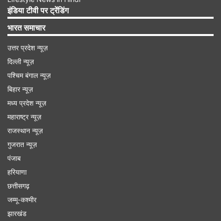
टीम इंडिया की बात करें तो वह छठे स्थान पर है। टीम का
इंडिया टीवी पर ट्रेंडिंग
पीसीटी 48.15 का है। सीरीज का इसी के साथ समापन हो
भारत समाचार
गया है।
उत्तर प्रदेश न्यूज़
दिल्ली न्यूज़
Advertisement
पश्चिम बंगाल न्यूज़
बिहार न्यूज़
मध्य प्रदेश न्यूज़
महाराष्ट्र न्यूज़
राजस्थान न्यूज़
गुजरात न्यूज़
पंजाब
हरियाणा
छत्तीसगढ़
जम्मू-कश्मीर
झारखंड
ऑस्ट्रेलिया का पहले नंबर की कुर्सी पर कब्जा बरकरार