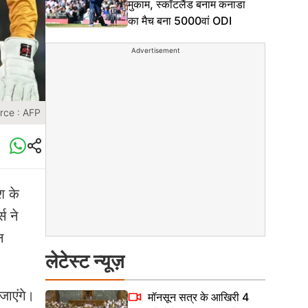
मुकाम, स्कॉटलैंड बनाम कनाडा
का मैच बना 5000वां ODI
Advertisement
rce : AFP
श के
स ने
न
लेटेस्ट न्यूज़
जाएंगे।
मॉनसून सत्र के आखिरी 4