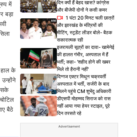
दिन क्यों हैं बेहद खास? कांग्रेस
ुप में
और बीजेपी दोनों ने कसी कमर
र बड़ा
1 घंटा 20 मिनट चली छात्रों
भवी
और झारखंड के मंत्रियों की
मीटिंग, स्टूडेंट लीडर बोले- बैठक
लसिला
सकारात्मक रही
इजरायली सूत्रों का दावा- खामेनेई
की हालत गंभीर, अस्पताल में हैं
भर्ती; कहा- 'शहीद होने की खबर
मिले तो हैरानी नहीं'
े हाल के
दिग्गज एक्टर मिथुन चक्रवर्ती
उन्होंने
अस्पताल में भर्ती, सर्जरी के बाद
इसके
मिलने पहुंचे CM शुभेंदु अधिकारी
डीएसपी मोहम्मद सिराज को रास
 चोटिल
नहीं आया नया हेयर स्टाइल, पूरे
ए बैठे
दिन तरसते रहे
Advertisement