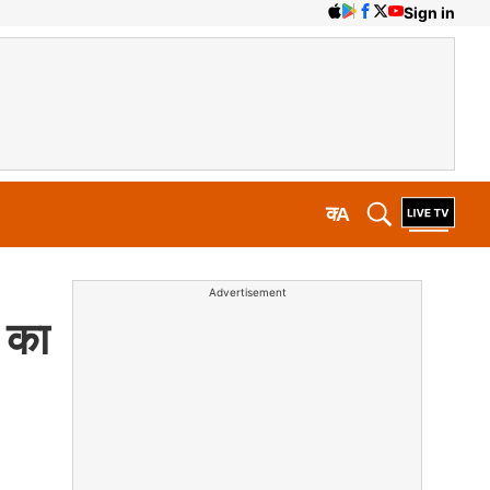
Sign in
क
A
Advertisement
म का