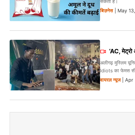
सकता है।
बिज़नेस
| May 13
‘AC, मेट्रो 
अलीगढ़ मुस्लिम यूनि
Idiots का फेमस सी
वायरल न्‍यूज
| Apr