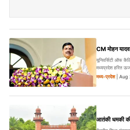
CM मोहन यादव बो
यूनिवर्सिटी ऑफ कैल
मध्यप्रदेश हरित ऊर्
मध्य-प्रदेश
| Aug 
आतंकी धमकी की च