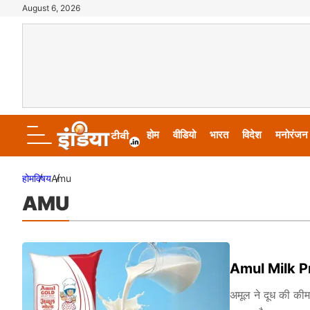
August 6, 2026
होम
वीडियो
भारत
विदेश
मनोरंजन
होम
विषय
Amu
AMU
Amul Milk Pric
अमूल ने दूध की कीमत