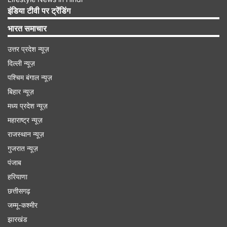
प्रकरण में टाल दिया गया। इसकी शिकायत मुख्यमंत्री के
इंडिया टीवी पर ट्रेंडिंग
स्तर तक की गई जिसके बाद यह एक्शन लिया गया।
भारत समाचार
Advertisement
उत्तर प्रदेश न्यूज़
दिल्ली न्यूज़
पश्चिम बंगाल न्यूज़
बिहार न्यूज़
मध्य प्रदेश न्यूज़
महाराष्ट्र न्यूज़
राजस्थान न्यूज़
गुजरात न्यूज़
पंजाब
हरियाणा
छत्तीसगढ़
जम्मू-कश्मीर
https://https://getapi.indiatvnews.com/doc/01
झारखंड
publish-fir.pdf