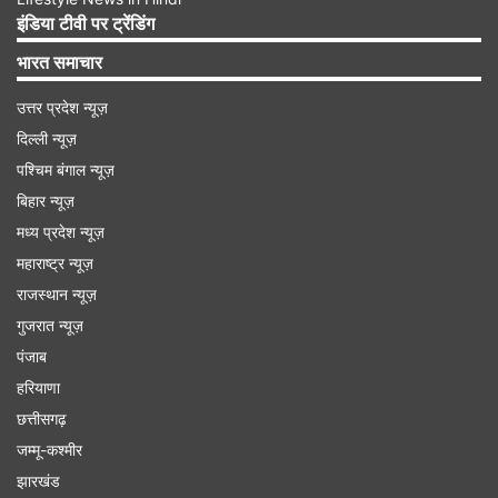
इंडिया टीवी पर ट्रेंडिंग
Advertisement
भारत समाचार
उत्तर प्रदेश न्यूज़
दिल्ली न्यूज़
पश्चिम बंगाल न्यूज़
बिहार न्यूज़
मध्य प्रदेश न्यूज़
महाराष्ट्र न्यूज़
राजस्थान न्यूज़
गुजरात न्यूज़
पंजाब
हरियाणा
'अमेरिका में जीवन में कैसा है?'
छत्तीसगढ़
दूध वाले ने प्रसाद से पूछा कि, अमेरिका में जीवन कैसा है?
जम्मू-कश्मीर
इस पर, प्रवासी प्रसाद जवाब देते हैं कि, वहां सब कुछ
झारखंड