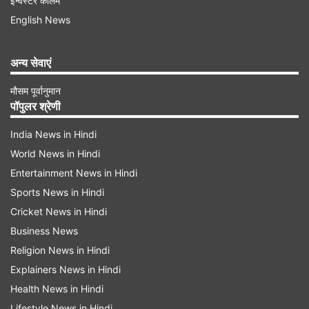
इन्वेस्टर कॉलम
English News
अन्य सेवाएं
मौसम पूर्वानुमान
पॉपुलर श्रेणी
India News in Hindi
World News in Hindi
वायरल पोस्ट में ऐसा क्या दिखा?
Entertainment News in Hindi
सोशल मीडिया पर स्क्रोल करते हुए एक वीडियो नजर आया
Sports News in Hindi
जिसमें एक शख्स सफेद रंग के टी-शर्ट पर नजर आ रहा है।
Cricket News in Hindi
Business News
वीडियो में उसकी पीठ नजर आ रही है और उसकी टी-शर्ट के
Religion News in Hindi
बैक पर ही कुछ ऐसा लिखा है जिससे आप शायद खुद को
Explainers News in Hindi
रिलेट कर पाएं। उसकी टी-शर्ट पर दो भाग बने हैं जिसमें एक
Health News in Hindi
तरफ 'To Mom' और दूसरी तरफ 'To Dad' लिखा हुआ
Lifestyle News in Hindi