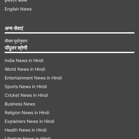
इन्वेस्टर कॉलम
English News
अन्य सेवाएं
मौसम पूर्वानुमान
पॉपुलर श्रेणी
India News in Hindi
World News in Hindi
वायरल वीडियो में ऐसा क्या दिखा?
Entertainment News in Hindi
अभी जो वीडियो वायरल हो रहा है उसमें नजर आता है कि
Sports News in Hindi
अचानक एक बिल्डिंग से लैपटॉप नीचे गिरता है। सड़क पर
Cricket News in Hindi
Business News
लैपटॉप गिरते ही कुछ भागों में बंट जाता है। इसके तुरंत बाद
Religion News in Hindi
दिखता है कि एक लड़की भागते हुए वहां पहुंचती है। इसके बाद
Explainers News in Hindi
वो किसी को फोन करने लगती है। उसके हाव-भाव से पता
Health News in Hindi
चलता है कि उसका भारी नुकसान हो गया है। बस वीडियो में
Lifestyle News in Hindi