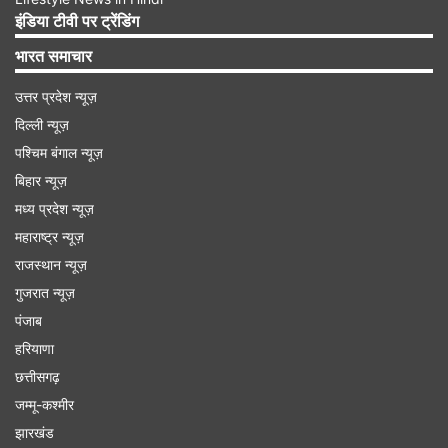
यह नहीं दिखा कि वो लैपटॉप अचानक कैसे गिर गया और अब
इंडिया टीवी पर ट्रेंडिंग
वीडियो सोशल मीडिया पर काफी वायरल हो रहा है। कई लोगों
भारत समाचार
ने इस वीडियो को पोस्ट किया है।
उत्तर प्रदेश न्यूज़
दिल्ली न्यूज़
यहां देखें वायरल वीडियो
पश्चिम बंगाल न्यूज़
बिहार न्यूज़
मध्य प्रदेश न्यूज़
महाराष्ट्र न्यूज़
राजस्थान न्यूज़
Advertisement
गुजरात न्यूज़
पंजाब
हरियाणा
छत्तीसगढ़
जम्मू-कश्मीर
झारखंड