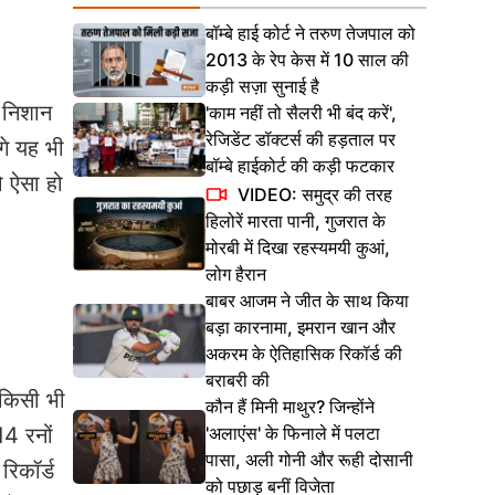
बॉम्बे हाई कोर्ट ने तरुण तेजपाल को
2013 के रेप केस में 10 साल की
कड़ी सज़ा सुनाई है
 निशान
'काम नहीं तो सैलरी भी बंद करें',
रेजिडेंट डॉक्टर्स की हड़ताल पर
गे यह भी
बॉम्बे हाईकोर्ट की कड़ी फटकार
ो ऐसा हो
VIDEO: समुद्र की तरह
हिलोरें मारता पानी, गुजरात के
मोरबी में दिखा रहस्यमयी कुआं,
लोग हैरान
बाबर आजम ने जीत के साथ किया
बड़ा कारनामा, इमरान खान और
अकरम के ऐतिहासिक रिकॉर्ड की
बराबरी की
 किसी भी
कौन हैं मिनी माथुर? जिन्होंने
'अलाएंस' के फिनाले में पलटा
14 रनों
पासा, अली गोनी और रूही दोसानी
रिकॉर्ड
को पछाड़ बनीं विजेता