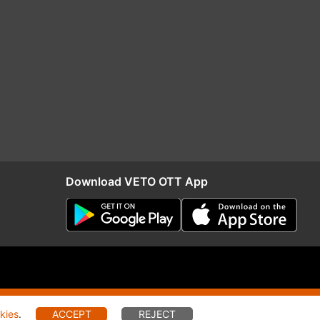
Download VETO OTT App
RIO
Distribution
kies
.
ACCEPT
REJECT