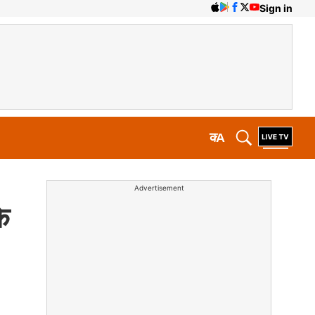
Sign in
क
A
Advertisement
े