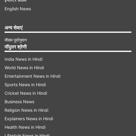
इन्वेस्टर कॉलम
बैठक के बाद पत्रकारों से कहा, ‘‘उन्होंने (यूनुस) हमें बताया
English News
कि वह दिसंबर तक चुनाव कराने के लिए काम कर रहे हैं और
अन्य सेवाएं
दिसंबर तक देश में चुनाव कराए जाएंगे।’’
बीएनपी महासचिव मिर्जा फखरुल इस्लाम आलमगीर पार्टी की
मौसम पूर्वानुमान
पॉपुलर श्रेणी
स्थायी समिति के सदस्य सलाहुद्दीन अहमद और मेजर
(सेवानिवृत्त) हाफिज उद्दीन अहमद के साथ मुख्य सलाहकार के
India News in Hindi
साथ डेढ़ घंटे की बैठक में शामिल हुए।
World News in Hindi
Entertainment News in Hindi
Sports News in Hindi
Advertisement
Cricket News in Hindi
Business News
Religion News in Hindi
Explainers News in Hindi
Health News in Hindi
Lifestyle News in Hindi