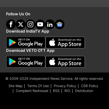
सकते हैं। आठवां हिंद महासागर सम्मेलन 16-17 फरवरी को
Follow Us On
मस्कट में आयोजित होने वाला है और ‘प्रोथोम आलो’ अखबार
की खबर के मुताबिक इस सम्मेलन में तौहीद हुसैन और
जयशंकर, दोनों नेताओं के बीच सम्मेलन के दौरान बैठक हो
Download IndiaTV App
सकती है। इससे पहले हुसैन और जयशंकर की पहली
मुलाकात पिछले साल सितंबर में संयुक्त राष्ट्र महासभा सत्र
Download VETO OTT App
के दौरान न्यूयॉर्क में हुई थी।
Advertisement
© 2009-2026 Independent News Service. All rights reserved.
Site Map
Terms Of Use
Privacy Policy
CSR Policy
Complaint Redressal
RSS
RIO
Distribution