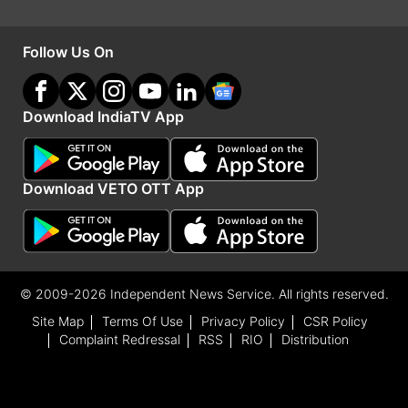
स्तरीय कमेटी गठित करके हमारे भाई का फिर से
पोस्टमार्टम बिहार में हो। फैजल खान शिक्षक कहलाने के
Follow Us On
लायक नहीं है, गुंडा है, हत्यारा है, षड्यंत्रकारी है।
उसने विद्यार्थियों को छला है, उसने BPSC मामले में क्या
Download IndiaTV App
कहा था, हमारे पास सबूत हैं, लेकिन जब मामला कोर्ट में
गया तो उसने कोई सबूत नहीं दिया। -रौशन आनंद,
डायरेक्टर, ज्ञान बिंदु GS एकेडमी
Download VETO OTT App
Advertisement
© 2009-2026 Independent News Service. All rights reserved.
Site Map
Terms Of Use
Privacy Policy
CSR Policy
Complaint Redressal
RSS
RIO
Distribution