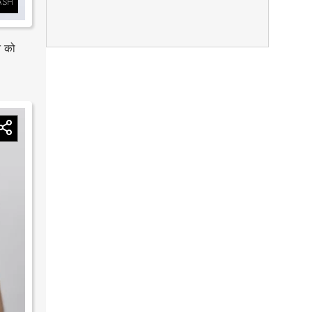
ASH
न को