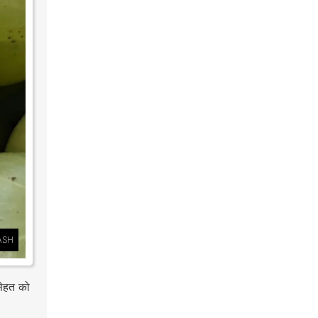
ASH
सेहत को