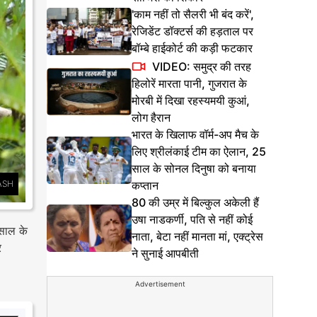
'काम नहीं तो सैलरी भी बंद करें',
रेजिडेंट डॉक्टर्स की हड़ताल पर
बॉम्बे हाईकोर्ट की कड़ी फटकार
VIDEO: समुद्र की तरह
हिलोरें मारता पानी, गुजरात के
मोरबी में दिखा रहस्यमयी कुआं,
लोग हैरान
भारत के खिलाफ वॉर्म-अप मैच के
लिए श्रीलंकाई टीम का ऐलान, 25
साल के सोनल दिनुषा को बनाया
ASH
कप्तान
80 की उम्र में बिल्कुल अकेली हैं
उषा नाडकर्णी, पति से नहीं कोई
 साल के
नाता, बेटा नहीं मानता मां, एक्ट्रेस
र
ने सुनाई आपबीती
Advertisement