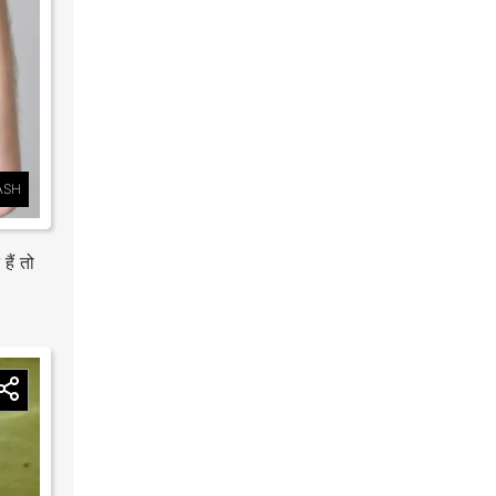
ASH
ैं तो