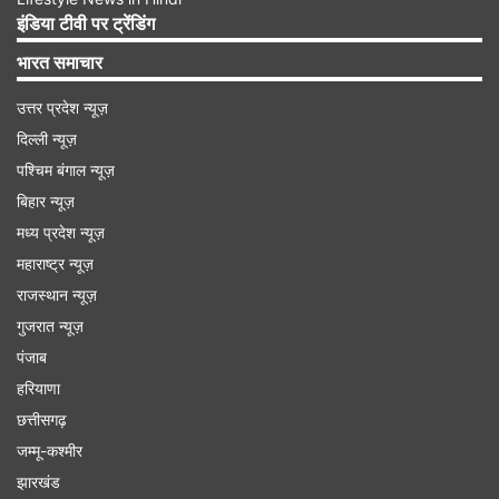
मौत हो गई। इसके अलावा, जमीन पर मौजूद कई लोग मारे गए,
इंडिया टीवी पर ट्रेंडिंग
जिनमें पांच एमबीबीएस छात्र भी शामिल थे। इस हादसे में अब
भारत समाचार
तक 297 लोगों की मौत की पुष्टि हुई है।
उत्तर प्रदेश न्यूज़
दिल्ली न्यूज़
Advertisement
पश्चिम बंगाल न्यूज़
बिहार न्यूज़
मध्य प्रदेश न्यूज़
महाराष्ट्र न्यूज़
राजस्थान न्यूज़
गुजरात न्यूज़
पंजाब
हरियाणा
छत्तीसगढ़
जम्मू-कश्मीर
झारखंड