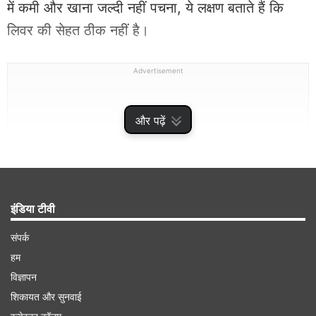
में कमी और खाना जल्दी नहीं पचना, ये लक्षण बताते हैं कि
लिवर की सेहत ठीक नहीं है।
Advertisement
और पढ़ें
इंडिया टीवी
संपर्क
हम
विज्ञापन
सोशल मीडिया पर गैस्ट्रोएंटेरोलॉजिस्ट और लिवर एक्सपर्ट
शिकायत और सुनवाई
डॉक्टर जोसेफ सलहब ने एक वीडियो पोस्ट किया है जिसमें