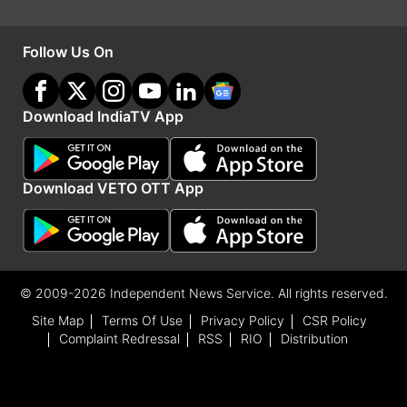
Follow Us On
Download IndiaTV App
Download VETO OTT App
खुजली से तुरंत राहत कैसे पाएं
कैलेमाइन लोशन-
खुजली में आराम के लिए घर में कैलामाइन
लोशन रखें। ज्यादा खुजली होने पर इसे त्वचा पर लगा सकते
हैं। कैलामाइन लगाने से त्वचा को ठंडक मिलेगी और खुजली
© 2009-2026 Independent News Service. All rights reserved.
शांत होती है। आप बच्चों को भी इसे लगा सकते हैं।
Site Map
Terms Of Use
Privacy Policy
CSR Policy
Complaint Redressal
RSS
RIO
Distribution
आइस पैक-
खुजली होने पर आप आइस पैक से सिंकाई भी कर
सकते हैं। कई बार ज्यादा खुजलाने के बाद त्वचा लाल हो