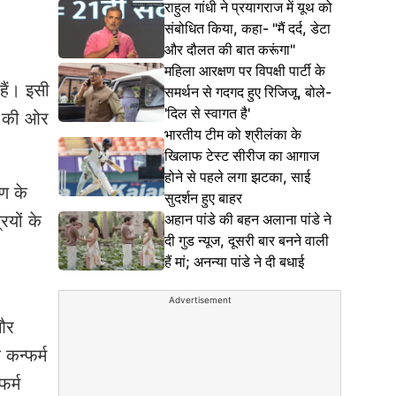
राहुल गांधी ने प्रयागराज में यूथ को
संबोधित किया, कहा- "मैं दर्द, डेटा
और दौलत की बात करूंगा"
महिला आरक्षण पर विपक्षी पार्टी के
हैं। इसी
समर्थन से गदगद हुए रिजिजू, बोले-
'दिल से स्वागत है'
्ड की ओर
भारतीय टीम को श्रीलंका के
खिलाफ टेस्ट सीरीज का आगाज
होने से पहले लगा झटका, साई
रण के
सुदर्शन हुए बाहर
अहान पांडे की बहन अलाना पांडे ने
ियों के
दी गुड न्यूज, दूसरी बार बनने वाली
हैं मां; अनन्या पांडे ने दी बधाई
Advertisement
 और
कन्फर्म
फर्म