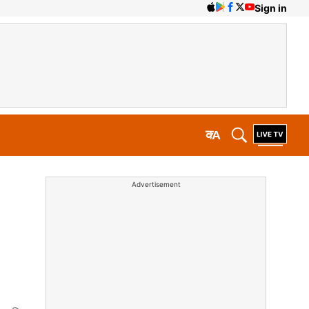
Sign in
क
A
Advertisement