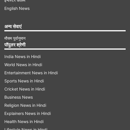
वेरिफिकेशन के बाद पुष्टि की जाएगी कि वो आरोपी है या
इन्वेस्टर कॉलम
English News
नही। मुंबई पुलिस की अन्य टीमें भी कुछ अन्य राज्यों में मामले
पर काम कर रही हैं। पुलिस अभी तक यह स्पष्ट नहीं कर पाई
अन्य सेवाएं
है कि आरोपी सैफ के फ्लैट में कैसे घुसा। पुलिस महाराष्ट्र के
साथ ही अन्य राज्यों में भी आरोपी की तलाश कर रही है।
मौसम पूर्वानुमान
पॉपुलर श्रेणी
Advertisement
India News in Hindi
World News in Hindi
Entertainment News in Hindi
Sports News in Hindi
Cricket News in Hindi
Business News
Religion News in Hindi
Explainers News in Hindi
Health News in Hindi
Lifestyle News in Hindi