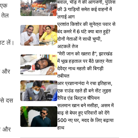
बवाल, भीड़ ने की आगजनी, पुलिस
 एक
की 3 गाड़ियों समेत कई वाहनों में
 तेल
लगाई आग
प्रशांत किशोर की सुनेत्रा पवार से
बंद कमरे में 6 घंटे क्या बात हुई?
दोनों नेताओं ने साधी चुप्पी,
ट लें।
अटकलें तेज
"मेरी जान को खतरा है", झारखंड
में भूख हड़ताल पर बैठे छात्र नेता
देवेंद्र नाथ महतो की बिगड़ी
ुन और
तबीयत
आर प्रज्ञानानंदा ने रचा इतिहास,
एक राउंड रहते ही बने सेंट लुइस
रैपिड एंड ब्लिट्ज चैंपियन
 से दस
सलमान खान बने मसीहा, असम में
बाढ़ से बेघर हुए परिवारों को देंगे
500 नए घर, मदद के लिए बढ़ाया
हाथ
अप और