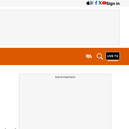
Sign in
क
A
Advertisement