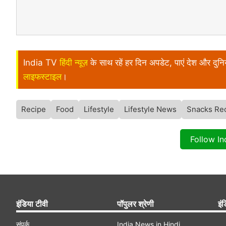
India TV
हिंदी न्यूज़
के साथ रहें हर दिन अपडेट, पाएं देश और दु
लाइफस्टाइल
।
Recipe
Food
Lifestyle
Lifestyle News
Snacks Re
Follow I
इंडिया टीवी
पॉपुलर श्रेणी
इंड
संपर्क
India News in Hindi