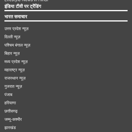
इंडिया टीवी पर ट्रेंडिंग
तपन पटेल ने कहा कि कॉमेक्‍स पर गोल्‍ड प्राइस में रातों रात
आई 294 रुपये की गिरावट और रुपये के मजबूत होने के
भारत समाचार
कारण दिल्‍ली के हाजिर बाजार में 24 कैरेट सोने के दाम में
उत्तर प्रदेश न्यूज़
294 रुपये की गिरावट आई है।
दिल्ली न्यूज़
पश्चिम बंगाल न्यूज़
Advertisement
बिहार न्यूज़
मध्य प्रदेश न्यूज़
महाराष्ट्र न्यूज़
राजस्थान न्यूज़
गुजरात न्यूज़
पंजाब
हरियाणा
छत्तीसगढ़
जम्मू-कश्मीर
झारखंड