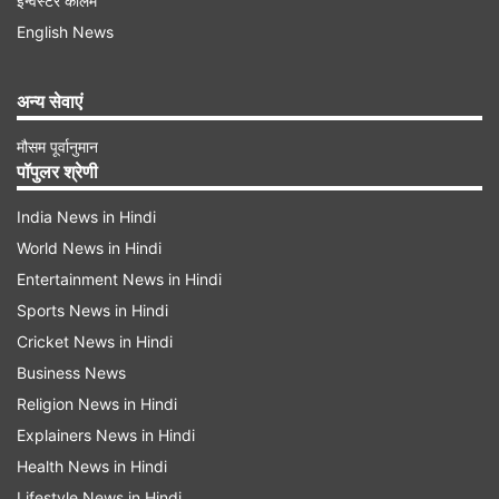
इन्वेस्टर कॉलम
English News
अन्य सेवाएं
मौसम पूर्वानुमान
पॉपुलर श्रेणी
India News in Hindi
World News in Hindi
विदेशी मुद्रा विनिमय बाजार में गुरुवार सुबह के कारोबार में
Entertainment News in Hindi
अमेरिकी डॉलर के मुकाबले रुपये का मूल्य 10 पैसे घटकर
Sports News in Hindi
73.77 रुपये प्रति डॉलर रह गया। अंतरराष्ट्रीय बाजार में
Cricket News in Hindi
सोना और चांदी
दोनों स्थिरिता के साथ क्रमश: 1,768 डॉलर
Business News
प्रति औंस और 22.78 डॉलर प्रति औंस पर कारोाबर कर
Religion News in Hindi
रहे थे।
Explainers News in Hindi
Health News in Hindi
एचडीएफसी सिक्योरिटीज के वरिष्ठ शोध विश्लेषक (जिंस)
Lifestyle News in Hindi