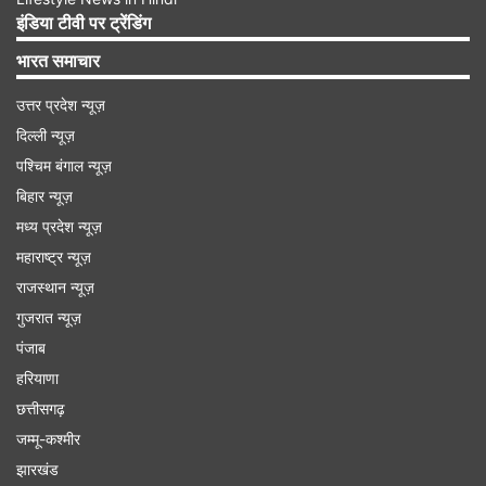
एसआईपी खाते वित्त वर्ष 2024 में 4.28 करोड़ की तुलना में
इंडिया टीवी पर ट्रेंडिंग
बढ़कर 6.80 करोड़ हो गए।
भारत समाचार
उत्तर प्रदेश न्यूज़
Advertisement
दिल्ली न्यूज़
पश्चिम बंगाल न्यूज़
बिहार न्यूज़
मध्य प्रदेश न्यूज़
महाराष्ट्र न्यूज़
राजस्थान न्यूज़
गुजरात न्यूज़
पंजाब
हरियाणा
छत्तीसगढ़
जम्मू-कश्मीर
एसआईपी अकाउंट्स की संख्या में 27.17 प्रतिशत की
झारखंड