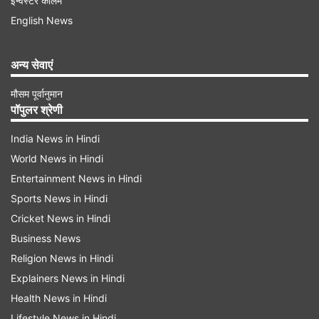
इन्वेस्टर कॉलम
English News
अन्य सेवाएं
मौसम पूर्वानुमान
पॉपुलर श्रेणी
शुरुआती कारोबार में निफ्टी फार्मा इंडेक्स को छोड़कर सभी
India News in Hindi
सेक्टोरल इंडेक्स बढ़त के साथ कारोबार कर रहे थे। व्यापक
World News in Hindi
बाजार बेंचमार्क के अनुरूप थे, शुरुआती कारोबार में भी आधा
Entertainment News in Hindi
प्रतिशत की बढ़त दर्ज की गई।
Sports News in Hindi
Cricket News in Hindi
खुदरा महंगाई के आंकड़े ने भी डाला असर
Business News
ग्लोबल संकेत और अन्य फैक्टर के साथ-साथ बाजार पर
Religion News in Hindi
Explainers News in Hindi
महंगाई के पॉजिटिव आंकड़ों का भी असर देखा गया है। अप्रैल
Health News in Hindi
में उपभोक्ता मूल्य मुद्रास्फीति यानी खुदरा महंगाई कई वर्षों के
Lifestyle News in Hindi