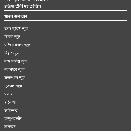
निचले स्तर 3.16 प्रतिशत पर आ गई। ऐसा खाद्य
इंडिया टीवी पर ट्रेंडिंग
मुद्रास्फीति में कमी के कारण हुआ, जिसका कारण सब्जियों
भारत समाचार
की मुद्रास्फीति में कमी है। यह जुलाई 2019 के बाद से सबसे
उत्तर प्रदेश न्यूज़
कम महंगाई दर है।
दिल्ली न्यूज़
पश्चिम बंगाल न्यूज़
Advertisement
बिहार न्यूज़
मध्य प्रदेश न्यूज़
महाराष्ट्र न्यूज़
राजस्थान न्यूज़
गुजरात न्यूज़
पंजाब
हरियाणा
छत्तीसगढ़
जम्मू-कश्मीर
झारखंड