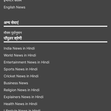
इन्वेस्टर कॉलम
देकर, दो घंटे के भीतर 25 / - रुपए के डिलिवरी शुल्क देकर
English News
प्राप्त कर सकते हैं। । इस सेवा का लाभ उठाने के लिए,
आपको पहचान (पी.ओ.आय.) के प्रमाण उपलब्ध कराने की
अन्य सेवाएं
जरूरत होगी।
मौसम पूर्वानुमान
पॉपुलर श्रेणी
Advertisement
India News in Hindi
World News in Hindi
Entertainment News in Hindi
Sports News in Hindi
Cricket News in Hindi
Business News
Religion News in Hindi
Explainers News in Hindi
Health News in Hindi
Lifestyle News in Hindi