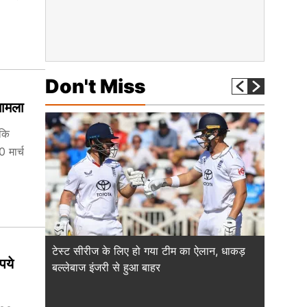
Don't Miss
मामला
बकि
 मार्च
टेस्ट सीरीज के लिए हो गया टीम का ऐलान, धाकड़
भारत के 
पये
बल्लेबाज इंजरी से हुआ बाहर
का ऐलान
कप्तान