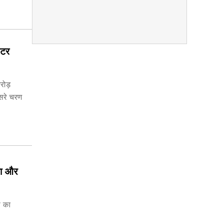
ोटर
रोड़
ूसरे चरण
गा और
ण का