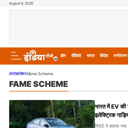
August 6, 2026
होम
वीडियो
भारत
विदेश
मनोरंजन
होम
पैसा
विषय
Fame Scheme
FAME SCHEME
भारत में EV की
इलेक्ट्रिक गाड़िय
रिपोर्ट ने बताया गय