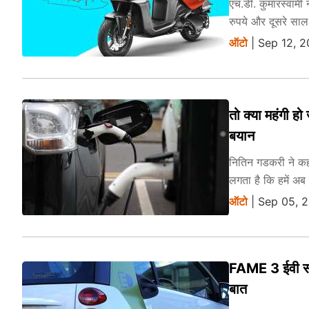
एच.डी. कुमारस्वामी
रुपये और दूसरे साल
ऑटो
| Sep 12, 2
तो क्या महंगी हो
बयान
नितिन गडकरी ने कहा
लगता है कि हमें अब
ऑटो
| Sep 05, 
FAME 3 ईवी सब्
बात