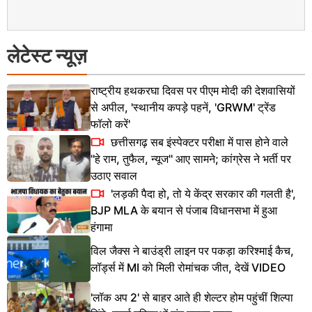
लेटेस्ट न्यूज़
राष्ट्रीय हथकरघा दिवस पर पीएम मोदी की देशवासियों
से अपील, 'स्थानीय कपड़े पहनें, 'GRWM' ट्रेंड
फॉलो करें'
छत्तीसगढ़ सब इंस्पेक्टर परीक्षा में पास होने वाले
''हे राम, तुफैल, न्यूज'' आए सामने; कांग्रेस ने भर्ती पर
उठाए सवाल
'लड़की पैदा हो, तो ये केंद्र सरकार की गलती है',
BJP MLA के बयान से पंजाब विधानसभा में हुआ
हंगामा
विल जैक्स ने बाउंड्री लाइन पर पकड़ा करिश्माई कैच,
लॉर्ड्स में MI को मिली रोमांचक जीत, देखें VIDEO
'लॉक अप 2' से बाहर आते ही शेल्टर होम पहुंचीं शिल्पा