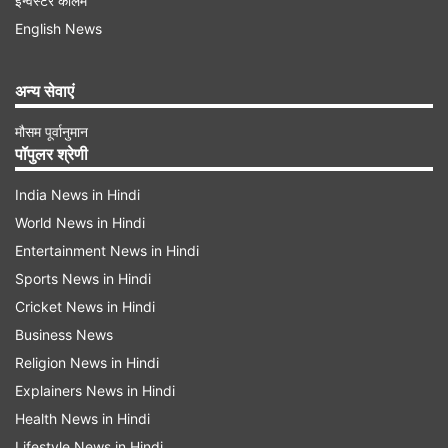
इन्वेस्टर कॉलम
English News
मेष राशि-
अन्य सेवाएं
आज आपका दिन बढ़िया रहने वाला है। कृषकों के लिए दिन
मौसम पूर्वानुमान
बेहतर रहेगा। कृषि कार्यों में प्रगति होगी आज अगर नया काम
पॉपुलर श्रेणी
शुरू करना चाहते हैं तो आपको सफलता जरूर मिलेगी।
India News in Hindi
प्रतियोगी क्षेत्र में आपको आगे बढ़ने का मौका मिलेगा। साथ
World News in Hindi
ही अपनी तैयारी जारी रखनी चाहिए। जमीन जायदाद से जुड़े
Entertainment News in Hindi
काम आज पूरा कर लेंगे। इससे आपको हार्दिक खुशी होगी।
Sports News in Hindi
स्वास्थ्य के नजरिये से आपका दिन अच्छा रहेगा।
Cricket News in Hindi
Business News
शुभ रंग- पिच
Religion News in Hindi
Explainers News in Hindi
शुभ अंक- 5
Health News in Hindi
Lifestyle News in Hindi