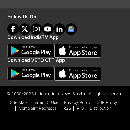
Follow Us On
Download IndiaTV App
शुभ रंग- नारंगी
शुभ अंक- 6
Download VETO OTT App
© 2009-2026 Independent News Service. All rights reserved.
Site Map
Terms Of Use
Privacy Policy
CSR Policy
Complaint Redressal
RSS
RIO
Distribution