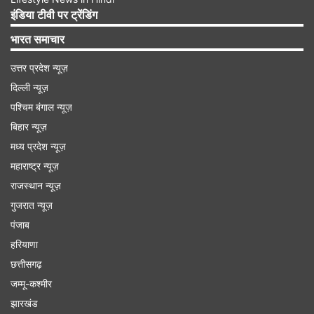
वृष राशि-
इंडिया टीवी पर ट्रेंडिंग
आज आपका दिन बेहतरीन रहेगा। आज ऑफिस में आपके
भारत समाचार
प्रमोशन होने की खुशखबरी मिलेगी। आज घर वालों के साथ
उत्तर प्रदेश न्यूज़
खुशी का माहौल बना रहेगा। आज किसी बात पर अधिक गौर
दिल्ली न्यूज़
न करें अन्यथा आपको उलझने होंगी। आज आपका स्वास्थ्य
पश्चिम बंगाल न्यूज़
फिट रहेगा। काम में आपका मन लगेगा। आज आपका चल रहा
बिहार न्यूज़
लोन पूरा होने की संभावना है। सिविल इंजीनियर आज किसी
मध्य प्रदेश न्यूज़
नए प्रोजेक्ट की शुरुआत करेंगे।
महाराष्ट्र न्यूज़
राजस्थान न्यूज़
गुजरात न्यूज़
Advertisement
पंजाब
हरियाणा
छत्तीसगढ़
जम्मू-कश्मीर
झारखंड