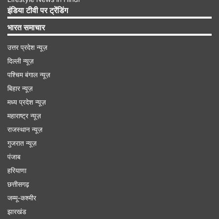
शुभ अंक- 7
इंडिया टीवी पर ट्रेंडिंग
भारत समाचार
(आचार्य इंदु प्रकाश देश के जाने-माने ज्योतिषी हैं, जिन्हें वास्तु,
उत्तर प्रदेश न्यूज़
सामुद्रिक शास्त्र और ज्योतिष शास्त्र का लंबा अनुभव है।
दिल्ली न्यूज़
इंडिया टीवी पर आप इन्हें हर सुबह 7.30 बजे भविष्यवाणी में
पश्चिम बंगाल न्यूज़
देखते हैं।)
बिहार न्यूज़
मध्य प्रदेश न्यूज़
Advertisement
महाराष्ट्र न्यूज़
राजस्थान न्यूज़
गुजरात न्यूज़
पंजाब
हरियाणा
छत्तीसगढ़
जम्मू-कश्मीर
झारखंड